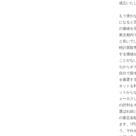
成立いた
もう使わ
になると
の価値を
東京都内
と良いで
時計買取
する価値
ことがな
ちからオ
自分で探
を厳選す
ネットを
ットから
ォーカス
の評判を
選ばれ続
の査定金
ます。1
う。それ