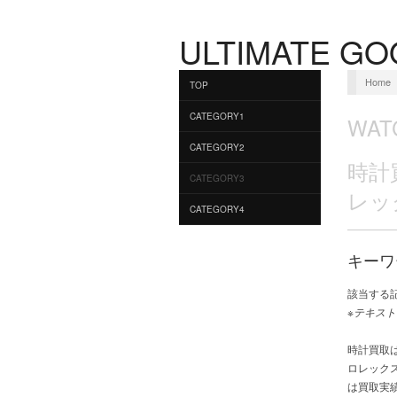
ULTIMATE GO
Home
TOP
CATEGORY1
WAT
CATEGORY2
時計
CATEGORY3
レッ
CATEGORY4
キーワ
該当する
※テキスト
時計買取は
ロレック
は買取実