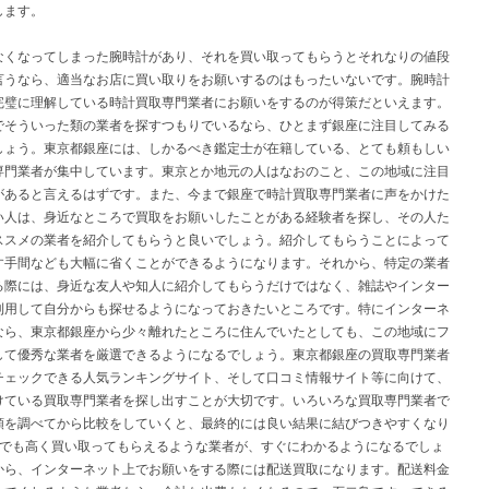
します。
なくなってしまった腕時計があり、それを買い取ってもらうとそれなりの値段
言うなら、適当なお店に買い取りをお願いするのはもったいないです。腕時計
完璧に理解している時計買取専門業者にお願いをするのが得策だといえます。
でそういった類の業者を探すつもりでいるなら、ひとまず銀座に注目してみる
しょう。東京都銀座には、しかるべき鑑定士が在籍している、とても頼もしい
専門業者が集中しています。東京とか地元の人はなおのこと、この地域に注目
があると言えるはずです。また、今まで銀座で時計買取専門業者に声をかけた
い人は、身近なところで買取をお願いしたことがある経験者を探し、その人た
ススメの業者を紹介してもらうと良いでしょう。紹介してもらうことによって
す手間なども大幅に省くことができるようになります。それから、特定の業者
る際には、身近な友人や知人に紹介してもらうだけではなく、雑誌やインター
利用して自分からも探せるようになっておきたいところです。特にインターネ
なら、東京都銀座から少々離れたところに住んでいたとしても、この地域にフ
して優秀な業者を厳選できるようになるでしょう。東京都銀座の買取専門業者
チェックできる人気ランキングサイト、そして口コミ情報サイト等に向けて、
けている買取専門業者を探し出すことが大切です。いろいろな買取専門業者で
額を調べてから比較をしていくと、最終的には良い結果に結びつきやすくなり
円でも高く買い取ってもらえるような業者が、すぐにわかるようになるでしょ
から、インターネット上でお願いをする際には配送買取になります。配送料金