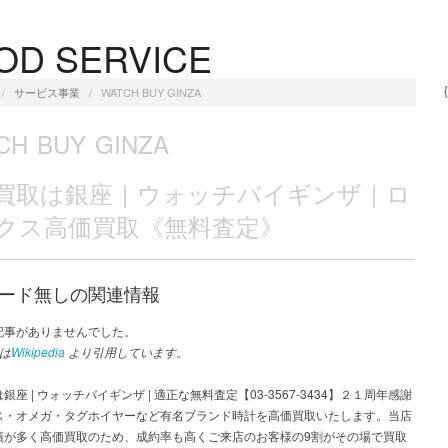
OD SERVICE
/
サービス事業
/
WATCH BUY GINZA
CH BUY GINZA
買取は銀座 | ウォッチバイギンザ | ロ
クス高価買取《無料査定》
ード無しの関連情報
記事がありませんでした。
は
Wikipedia
より引用しています。
銀座 | ウォッチバイギンザ | 適正な無料査定【03-3567-3434】２１周年感謝
ス・オメガ・タグホイヤーなど有名ブランド時計を高価買取いたします。当店
績が多く高価買取のため、成約率も高くご来店のお客様の9割がその場で買取